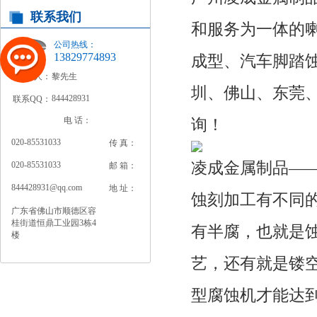
联系我们
和服务为一体的
公司热线：
13829774893
成型、汽车脚踏
联系人：
黎先生
圳、佛山、东莞
844428931
联系QQ：
电 话：
询！
020-85531033
传 真：
凌成金属制品—
020-85531033
邮 箱：
844428931@qq.com
地 址：
蚀刻加工有不同
广东省佛山市顺德区容
桂街道恒鼎工业园3栋4
有半腐，也就是
楼
艺，还有就是镂
型腐蚀机才能达