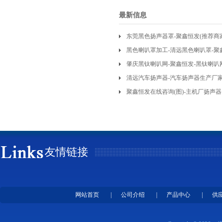
最新信息
东莞黑色扬声器罩-聚鑫恒发(推荐商
黑色喇叭罩加工-清远黑色喇叭罩-聚
肇庆黑钛喇叭网-聚鑫恒发-黑钛喇叭
清远汽车扬声器-汽车扬声器生产厂
聚鑫恒发在线咨询(图)-主机厂扬声
友情链接
网站首页
|
公司介绍
|
产品中心
|
供