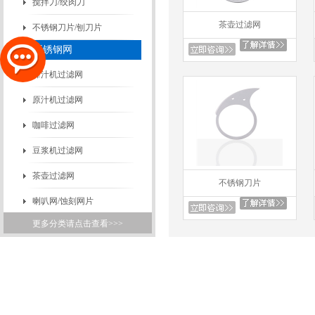
搅拌刀/绞肉刀
茶壶过滤网
不锈钢刀片/刨刀片
不锈钢网
榨汁机过滤网
原汁机过滤网
咖啡过滤网
豆浆机过滤网
茶壶过滤网
不锈钢刀片
喇叭网/蚀刻网片
精密蚀刻
更多分类请点击查看>>>
工艺品
磨皮美甲片
铭牌/标牌