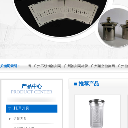
茶壶过滤网
关键词索引：
广州不锈钢蚀刻网
广州蚀刻网标牌
广州镂空蚀刻网
广州蚀刻加工厂
推荐产品
产品中心
PRODUCT CENTER
料理刀具
切菜刀盘