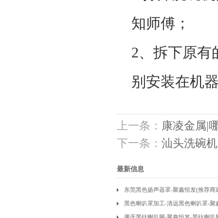
知师傅；
2、拆下原有
别安装在机器
上一条：
康凌金属|
下一条：
汕头洗碗机
最新信息
东莞黑色扬声器罩-聚鑫恒发(推荐商
黑色喇叭罩加工-清远黑色喇叭罩-聚
肇庆黑钛喇叭网-聚鑫恒发-黑钛喇叭