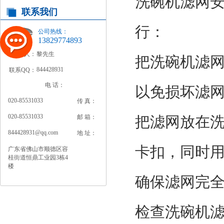
洗碗机滤网
联系我们
行：
公司热线：
13829774893
联系人：
黎先生
把洗碗机滤
844428931
联系QQ：
电 话：
以免损坏滤
020-85531033
传 真：
020-85531033
邮 箱：
把滤网放在
844428931@qq.com
地 址：
卡扣，同时
广东省佛山市顺德区容
桂街道恒鼎工业园3栋4
楼
确保滤网完
检查洗碗机