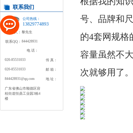
根据我的知
联系我们
号、品牌和
公司热线：
13829774893
联系人：
黎先生
的4套网规格的
844428931
联系QQ：
电 话：
容量虽然不大
020-85531033
传 真：
020-85531033
邮 箱：
次就够用了
844428931@qq.com
地 址：
广东省佛山市顺德区容
桂街道恒鼎工业园3栋4
楼