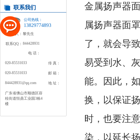
金属扬声器
联系我们
公司热线：
属扬声器面
13829774893
联系人：
黎先生
了，就会导
844428931
联系QQ：
电 话：
易受到水、
020-85531033
传 真：
020-85531033
邮 箱：
能。因此，
844428931@qq.com
地 址：
广东省佛山市顺德区容
换，以保证
桂街道恒鼎工业园3栋4
楼
时，也要注
染，以延长