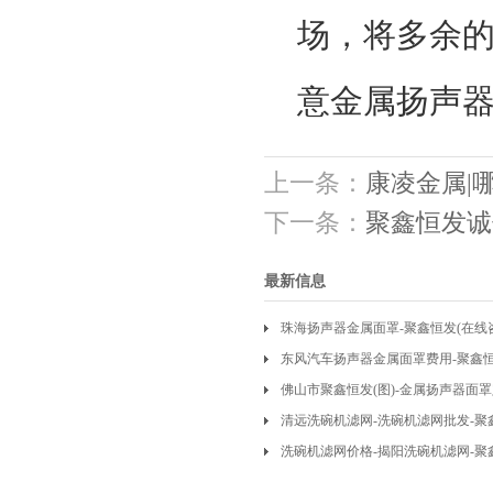
场，将多余
意金属扬声
上一条：
康凌金属|
下一条：
聚鑫恒发诚
最新信息
珠海扬声器金属面罩-聚鑫恒发(在线
制
东风汽车扬声器金属面罩费用-聚鑫
佛山市聚鑫恒发(图)-金属扬声器面
罩
清远洗碗机滤网-洗碗机滤网批发-聚
洗碗机滤网价格-揭阳洗碗机滤网-聚