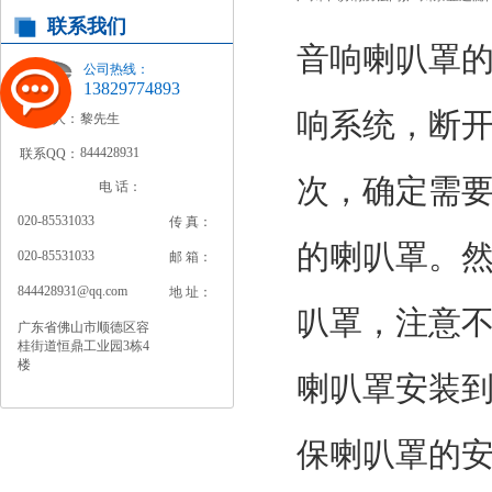
联系我们
音响喇叭罩
公司热线：
13829774893
响系统，断
联系人：
黎先生
844428931
联系QQ：
次，确定需
电 话：
020-85531033
传 真：
的喇叭罩。
020-85531033
邮 箱：
844428931@qq.com
地 址：
叭罩，注意
广东省佛山市顺德区容
桂街道恒鼎工业园3栋4
楼
喇叭罩安装
保喇叭罩的