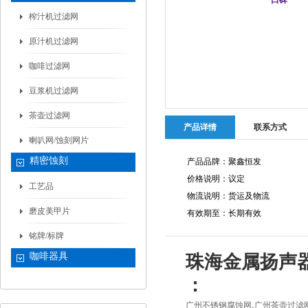
榨汁机过滤网
原汁机过滤网
咖啡过滤网
豆浆机过滤网
茶壶过滤网
产品详情
联系方式
喇叭网/蚀刻网片
精密蚀刻
产品品牌：聚鑫恒发
价格说明：议定
工艺品
物流说明：货运及物流
磨皮美甲片
有效期至：长期有效
铭牌/标牌
咖啡器具
珠海金属扬声
：
,
广州不锈钢腐蚀网
广州茶壶过滤