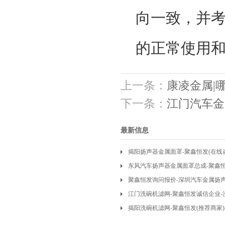
向一致，并
的正常使用
上一条：
康凌金属|
下一条：
江门汽车金
最新信息
揭阳扬声器金属面罩-聚鑫恒发(在线
发
东风汽车扬声器金属面罩总成-聚鑫
聚鑫恒发询问报价-深圳汽车金属扬
江门洗碗机滤网-聚鑫恒发诚信企业
揭阳洗碗机滤网-聚鑫恒发(推荐商家