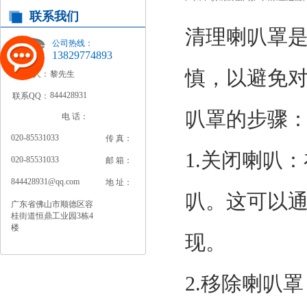
联系我们
清理喇叭罩
公司热线：
13829774893
慎，以避免
联系人：
黎先生
844428931
联系QQ：
叭罩的步骤
电 话：
020-85531033
传 真：
1.关闭喇叭
020-85531033
邮 箱：
844428931@qq.com
地 址：
叭。这可以
广东省佛山市顺德区容
桂街道恒鼎工业园3栋4
楼
现。
2.移除喇叭