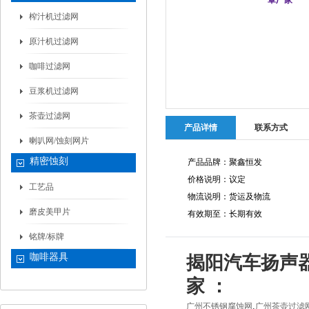
榨汁机过滤网
原汁机过滤网
咖啡过滤网
豆浆机过滤网
茶壶过滤网
产品详情
联系方式
喇叭网/蚀刻网片
精密蚀刻
产品品牌：聚鑫恒发
价格说明：议定
工艺品
物流说明：货运及物流
磨皮美甲片
有效期至：长期有效
铭牌/标牌
咖啡器具
揭阳汽车扬声
家 ：
,
广州不锈钢腐蚀网
广州茶壶过滤