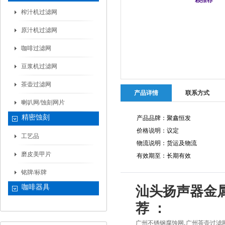
榨汁机过滤网
原汁机过滤网
咖啡过滤网
豆浆机过滤网
茶壶过滤网
产品详情
联系方式
喇叭网/蚀刻网片
精密蚀刻
产品品牌：聚鑫恒发
价格说明：议定
工艺品
物流说明：货运及物流
磨皮美甲片
有效期至：长期有效
铭牌/标牌
咖啡器具
汕头扬声器金
荐 ：
,
广州不锈钢腐蚀网
广州茶壶过滤