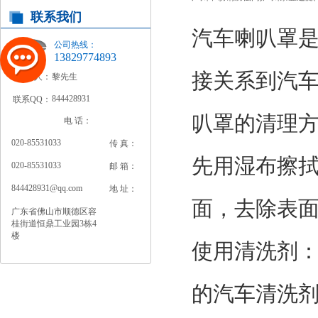
联系我们
汽车喇叭罩
公司热线：
13829774893
接关系到汽
联系人：
黎先生
844428931
联系QQ：
叭罩的清理
电 话：
020-85531033
传 真：
先用湿布擦
020-85531033
邮 箱：
844428931@qq.com
地 址：
面，去除表
广东省佛山市顺德区容
桂街道恒鼎工业园3栋4
楼
使用清洗剂
的汽车清洗