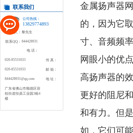
金属扬声器
联系我们
公司热线：
的，因为它
13829774893
联系人：
黎先生
寸、音频频
844428931
联系QQ：
电 话：
网眼小的优
020-85531033
传 真：
020-85531033
邮 箱：
高扬声器的
844428931@qq.com
地 址：
广东省佛山市顺德区容
更好的阻尼
桂街道恒鼎工业园3栋4
楼
和有力。但
如，它们可