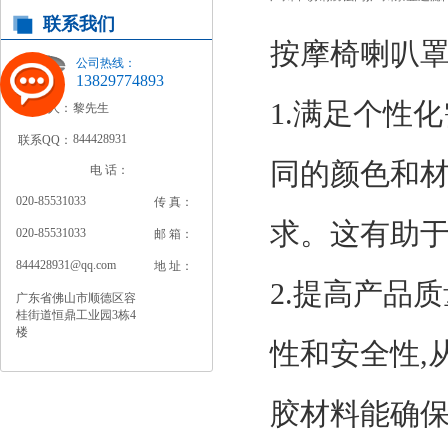
联系我们
按摩椅喇叭
公司热线：
13829774893
1.满足个性
联系人：
黎先生
844428931
联系QQ：
同的颜色和
电 话：
020-85531033
传 真：
求。这有助
020-85531033
邮 箱：
844428931@qq.com
地 址：
2.提高产品
广东省佛山市顺德区容
桂街道恒鼎工业园3栋4
楼
性和安全性,
胶材料能确保