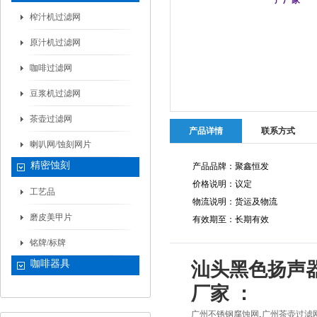
榨汁机过滤网
原汁机过滤网
咖啡过滤网
豆浆机过滤网
茶壶过滤网
产品详情
联系方式
喇叭网/蚀刻网片
精密蚀刻
产品品牌：聚鑫恒发
价格说明：议定
工艺品
物流说明：货运及物流
磨皮美甲片
有效期至：长期有效
铭牌/标牌
咖啡器具
汕头黑色扬声器
厂家 ：
,
广州不锈钢腐蚀网
广州茶壶过滤