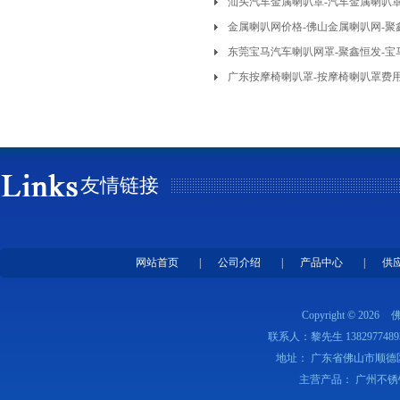
汕头汽车金属喇叭罩-汽车金属喇叭
金属喇叭网价格-佛山金属喇叭网-聚
东莞宝马汽车喇叭网罩-聚鑫恒发-
广东按摩椅喇叭罩-按摩椅喇叭罩费用
友情链接
网站首页
|
公司介绍
|
产品中心
|
供
Copyright © 2026
联系人：黎先生 1382977489
地址： 广东省佛山市顺德
主营产品： 广州不锈