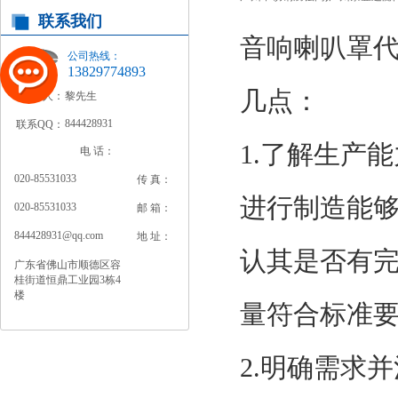
联系我们
音响喇叭罩
公司热线：
13829774893
几点：
联系人：
黎先生
844428931
联系QQ：
1.了解生产
电 话：
020-85531033
传 真：
进行制造能
020-85531033
邮 箱：
844428931@qq.com
地 址：
认其是否有
广东省佛山市顺德区容
桂街道恒鼎工业园3栋4
楼
量符合标准
2.明确需求