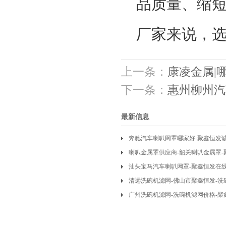
品质量、缩
厂家来说，
上一条：
康凌金属|
下一条：
惠州柳州汽
最新信息
奔驰汽车喇叭网罩哪家好-聚鑫恒发
喇叭金属罩供应商-韶关喇叭金属罩
汕头宝马汽车喇叭网罩-聚鑫恒发在
批发
清远洗碗机滤网-佛山市聚鑫恒发-洗
广州洗碗机滤网-洗碗机滤网价格-聚