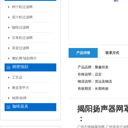
榨汁机过滤网
原汁机过滤网
咖啡过滤网
豆浆机过滤网
茶壶过滤网
产品详情
联系方式
喇叭网/蚀刻网片
精密蚀刻
产品品牌：聚鑫恒发
价格说明：议定
工艺品
物流说明：货运及物流
磨皮美甲片
有效期至：长期有效
铭牌/标牌
咖啡器具
揭阳扬声器网罩
：
,
广州不锈钢腐蚀网
广州茶壶过滤