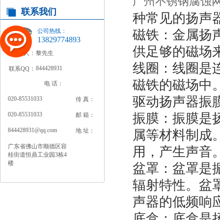
广州不锈钢腐蚀
联系我们
种常见的扬声
公司热线：
磁铁：金属扬
13829774893
供足够的磁场
联系人：
黎先生
线圈：线圈是
844428931
联系QQ：
磁铁的磁场中
电 话：
驱动扬声器振
020-85531033
传 真：
020-85531033
振膜：振膜是
邮 箱：
844428931@qq.com
地 址：
属等材料制成
广东省佛山市顺德区容
用，产生声音
桂街道恒鼎工业园3栋4
楼
盆罩：盆罩是
辐射特性。盆
声器的低频响
底盒：底盒是