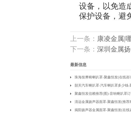
设备，以免造
保护设备，避
上一条：
康凌金属|
下一条：
深圳金属扬
最新信息
珠海按摩椅喇叭罩-聚鑫恒发(在线咨
韶关汽车喇叭罩-汽车喇叭罩多少钱
聚鑫恒发信赖推荐(图)-音响喇叭罩
清远金属扬声器面罩-聚鑫恒发(推荐
制
揭阳扬声器金属面罩-聚鑫恒发(在线
发