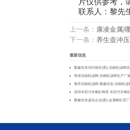
片仅供参考，
联系人：黎先
上一条：
康凌金属|
下一条：
养生壶冲压
最新信息
聚鑫恒发询问报价(图)-洗碗机滤网
珠海洗碗机滤网-洗碗机滤网生产厂家
图)
肇庆洗碗机滤网-聚鑫恒发-洗碗机滤
深圳本田汽车喇叭网罩-本田汽车喇
聚鑫恒发诚信企业(图)-金属喇叭罩