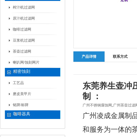
榨汁机过滤网
原汁机过滤网
咖啡过滤网
豆浆机过滤网
茶壶过滤网
产品详情
联系方式
喇叭网/蚀刻网片
精密蚀刻
工艺品
东莞养生壶冲压
磨皮美甲片
制 ：
铭牌/标牌
,
广州不锈钢腐蚀网
广州茶壶过滤
咖啡器具
广州凌成金属制品
和服务为一体的