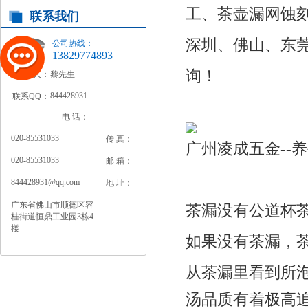
工、茶壶漏网蚀
联系我们
深圳、佛山、东
公司热线：
13829774893
询！
联系人：
黎先生
844428931
联系QQ：
电 话：
020-85531033
传 真：
广州凌成五金--
020-85531033
邮 箱：
844428931@qq.com
地 址：
广东省佛山市顺德区容
茶漏没有公道杯
桂街道恒鼎工业园3栋4
楼
如果没有茶漏，
从茶漏里看到所
汤品质有着极高