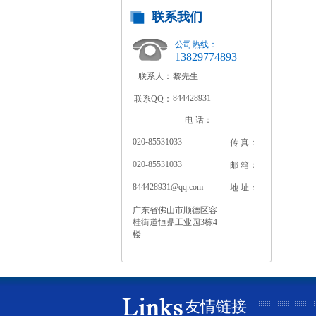
联系我们
公司热线：
13829774893
联系人：
黎先生
844428931
联系QQ：
电 话：
020-85531033
传 真：
020-85531033
邮 箱：
844428931@qq.com
地 址：
广东省佛山市顺德区容
桂街道恒鼎工业园3栋4
楼
友情链接