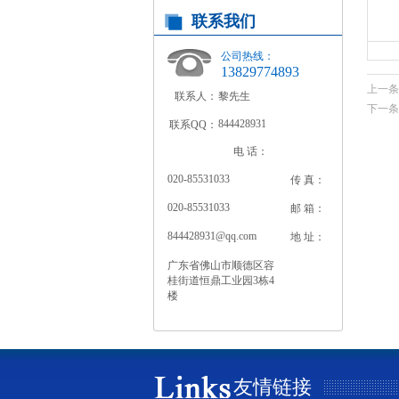
联系我们
公司热线：
13829774893
上一条
联系人：
黎先生
下一条
844428931
联系QQ：
电 话：
020-85531033
传 真：
020-85531033
邮 箱：
844428931@qq.com
地 址：
广东省佛山市顺德区容
桂街道恒鼎工业园3栋4
楼
友情链接