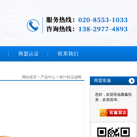
13829774893
公司热线：
商盟认证
联系我们
网站首页
>
产品中心
>
榨汁机过滤网
商盟客服
您好，欢迎莅临聚鑫恒
发，欢迎咨询...