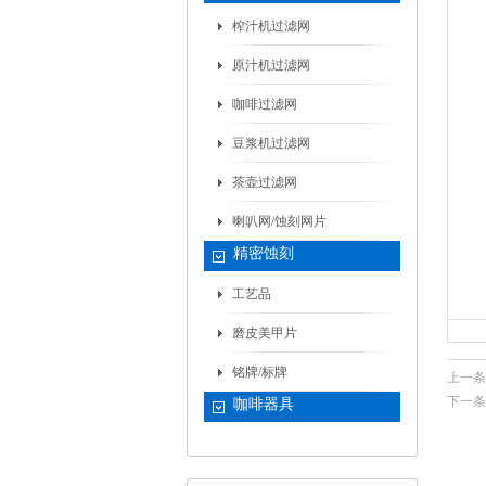
榨汁机过滤网
原汁机过滤网
咖啡过滤网
豆浆机过滤网
茶壶过滤网
喇叭网/蚀刻网片
精密蚀刻
工艺品
磨皮美甲片
铭牌/标牌
上一条
下一条
咖啡器具