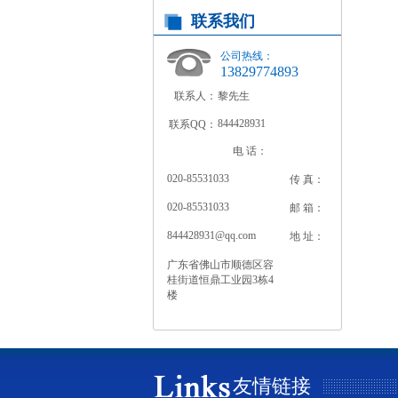
联系我们
公司热线：
13829774893
联系人：
黎先生
844428931
联系QQ：
电 话：
020-85531033
传 真：
020-85531033
邮 箱：
844428931@qq.com
地 址：
广东省佛山市顺德区容
桂街道恒鼎工业园3栋4
楼
友情链接